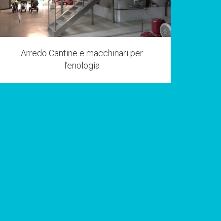
Arredo Cantine e macchinari per
l’enologia